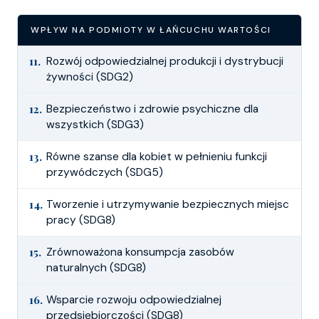
WPŁYW NA PODMIOTY W ŁAŃCUCHU WARTOŚCI
11.
Rozwój odpowiedzialnej produkcji i dystrybucji
żywności (SDG2)
12.
Bezpieczeństwo i zdrowie psychiczne dla
wszystkich (SDG3)
13.
Równe szanse dla kobiet w pełnieniu funkcji
przywódczych (SDG5)
14.
Tworzenie i utrzymywanie bezpiecznych miejsc
pracy (SDG8)
15.
Zrównoważona konsumpcja zasobów
naturalnych (SDG8)
16.
Wsparcie rozwoju odpowiedzialnej
przedsiębiorczości (SDG8)