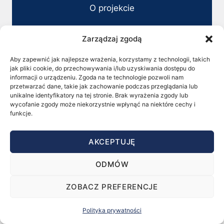
O projekcie
Kontakt
Zarządzaj zgodą
Aby zapewnić jak najlepsze wrażenia, korzystamy z technologii, takich
jak pliki cookie, do przechowywania i/lub uzyskiwania dostępu do
DOŁĄCZ DO NAS
informacji o urządzeniu. Zgoda na te technologie pozwoli nam
przetwarzać dane, takie jak zachowanie podczas przeglądania lub
unikalne identyfikatory na tej stronie. Brak wyrażenia zgody lub
Poznaj innowacje
wycofanie zgody może niekorzystnie wpłynąć na niektóre cechy i
funkcje.
i founderów zmieniających polski biznes
ZOBACZ NAJNOWSZY RAPORT 2026
AKCEPTUJĘ
CHECK OUT OUR LATEST 2026
ODMÓW
REPORT
ZOBACZ PREFERENCJE
Polityka prywatności