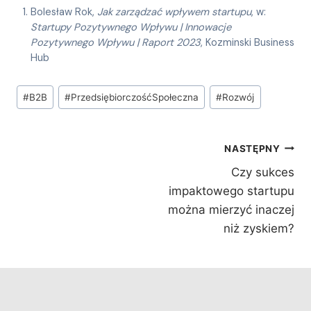
Bolesław Rok,
Jak zarządzać wpływem startupu
, w:
Startupy Pozytywnego Wpływu | Innowacje
Pozytywnego Wpływu | Raport 2023
, Kozminski Business
Hub
Tagi
#
B2B
#
PrzedsiębiorczośćSpołeczna
#
Rozwój
wpisu:
Nawigacja
NASTĘPNY
wpisu
Czy sukces
impaktowego startupu
można mierzyć inaczej
niż zyskiem?