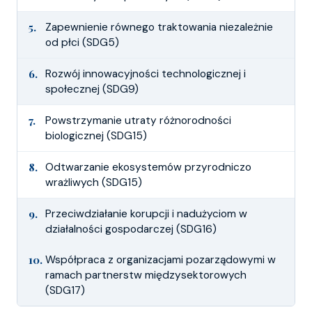
5.
Zapewnienie równego traktowania niezależnie
od płci (SDG5)
6.
Rozwój innowacyjności technologicznej i
społecznej (SDG9)
7.
Powstrzymanie utraty różnorodności
biologicznej (SDG15)
8.
Odtwarzanie ekosystemów przyrodniczo
wrażliwych (SDG15)
9.
Przeciwdziałanie korupcji i nadużyciom w
działalności gospodarczej (SDG16)
10.
Współpraca z organizacjami pozarządowymi w
ramach partnerstw międzysektorowych
(SDG17)