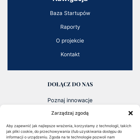
Baza Startupów
Raporty
O projekcie
Kontakt
DOŁĄCZ DO NAS
Poznaj innowacje
i founderów zmieniających polski biznes
Zarządzaj zgodą
ZOBACZ NAJNOWSZY RAPORT 2026
Aby zapewnić jak najlepsze wrażenia, korzystamy z technologii, takich
jak pliki cookie, do przechowywania i/lub uzyskiwania dostępu do
CHECK OUT OUR LATEST 2026
informacji o urządzeniu. Zgoda na te technologie pozwoli nam
REPORT