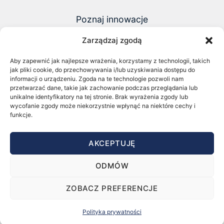
Poznaj innowacje
i founderów zmieniających polski biznes
Zarządzaj zgodą
ZOBACZ NAJNOWSZY RAPORT 2026
Aby zapewnić jak najlepsze wrażenia, korzystamy z technologii, takich
jak pliki cookie, do przechowywania i/lub uzyskiwania dostępu do
CHECK OUT OUR LATEST 2026
informacji o urządzeniu. Zgoda na te technologie pozwoli nam
REPORT
przetwarzać dane, takie jak zachowanie podczas przeglądania lub
unikalne identyfikatory na tej stronie. Brak wyrażenia zgody lub
wycofanie zgody może niekorzystnie wpłynąć na niektóre cechy i
funkcje.
AKCEPTUJĘ
Startupy Pozytywnego Wpływu © 2026
ODMÓW
ZOBACZ PREFERENCJE
Polityka prywatności