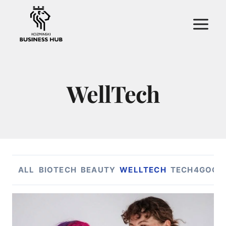
Przejdź
do
treści
WellTech
ALL
BIOTECH
BEAUTY
WELLTECH
TECH4GOOD