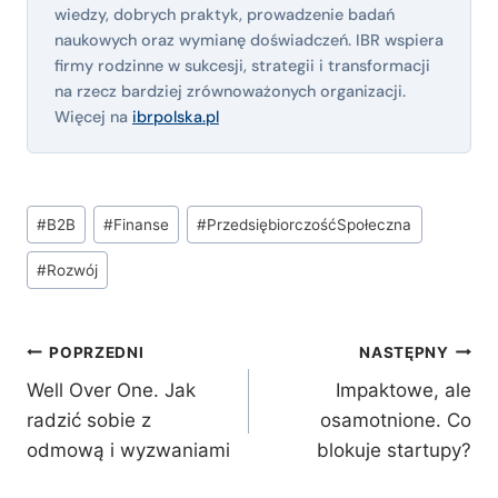
wiedzy, dobrych praktyk, prowadzenie badań
naukowych oraz wymianę doświadczeń. IBR wspiera
firmy rodzinne w sukcesji, strategii i transformacji
na rzecz bardziej zrównoważonych organizacji.
Więcej na
ibrpolska.pl
Tagi
#
B2B
#
Finanse
#
PrzedsiębiorczośćSpołeczna
wpisu:
#
Rozwój
Nawigacja
POPRZEDNI
NASTĘPNY
wpisu
Well Over One. Jak
Impaktowe, ale
radzić sobie z
osamotnione. Co
odmową i wyzwaniami
blokuje startupy?