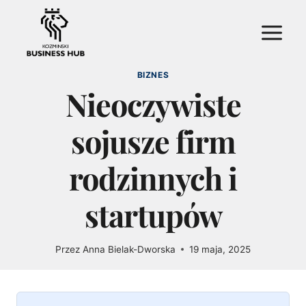
Przejdź
do
treści
BIZNES
Nieoczywiste
sojusze firm
rodzinnych i
startupów
Przez
Anna Bielak-Dworska
19 maja, 2025