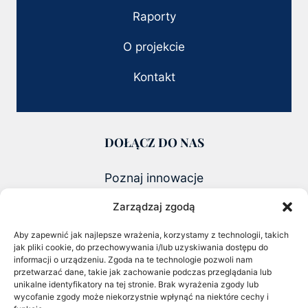
Raporty
O projekcie
Kontakt
DOŁĄCZ DO NAS
Poznaj innowacje
i founderów zmieniających polski biznes
Zarządzaj zgodą
ZOBACZ NAJNOWSZY RAPORT 2026
Aby zapewnić jak najlepsze wrażenia, korzystamy z technologii, takich
jak pliki cookie, do przechowywania i/lub uzyskiwania dostępu do
CHECK OUT OUR LATEST 2026
informacji o urządzeniu. Zgoda na te technologie pozwoli nam
REPORT
przetwarzać dane, takie jak zachowanie podczas przeglądania lub
unikalne identyfikatory na tej stronie. Brak wyrażenia zgody lub
wycofanie zgody może niekorzystnie wpłynąć na niektóre cechy i