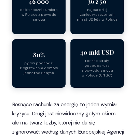
46 000
36 z 50
osób rocznie umiera
najbardziej
w Polsce z powodu
zanieczyszczonych
smogu
miast UE leży w Polsce
40 mld USD
80%
roczne straty
pyłów pochodzi
gospodarcze
z ogrzewania domów
z powodu smogu
jednorodzinnych
w Polsce (UNGC)
Rosnące rachunki za energię to jeden wymiar
kryzysu. Drugi jest niewidoczny gołym okiem,
ale ma twarz liczby, której nie da się
zignorować: według danych Europejskiej Agencji