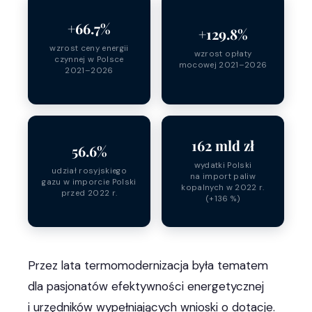
+66.7%
+129.8%
wzrost ceny energii
wzrost opłaty
czynnej w Polsce
mocowej 2021–2026
2021–2026
162 mld zł
56.6%
wydatki Polski
udział rosyjskiego
na import paliw
gazu w imporcie Polski
kopalnych w 2022 r.
przed 2022 r.
(+136 %)
Przez lata termomodernizacja była tematem
dla pasjonatów efektywności energetycznej
i urzędników wypełniających wnioski o dotacje.