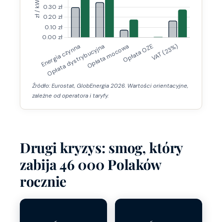
Źródło: Eurostat, GlobEnergia 2026. Wartości orientacyjne,
zależne od operatora i taryfy.
Drugi kryzys: smog, który
zabija 46 000 Polaków
rocznie