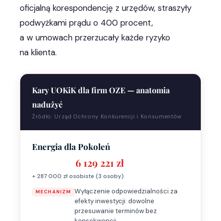
oficjalną korespondencję z urzędów, straszyły
podwyżkami prądu o 400 procent,
a w umowach przerzucały każde ryzyko
na klienta.
Kary UOKiK dla firm OZE — anatomia
nadużyć
Źródło: Urząd Ochrony Konkurencji i Konsumentów
Energia dla Pokoleń
6 129 221 zł
+ 287 000 zł osobiste (3 osoby)
Wyłączenie odpowiedzialności za
MECHANIZM
efekty inwestycji: dowolne
przesuwanie terminów bez
konsekwencji