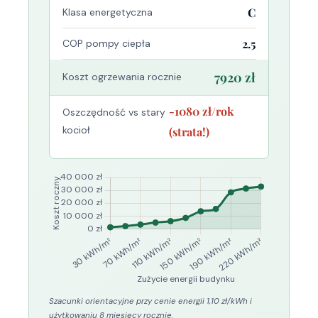
C
Klasa energetyczna
2.5
COP pompy ciepła
7920 zł
Koszt ogrzewania rocznie
-1080 zł/rok
Oszczędność vs stary
kocioł
(strata!)
Szacunki orientacyjne przy cenie energii 1,10 zł/kWh i
użytkowaniu 8 miesięcy rocznie.