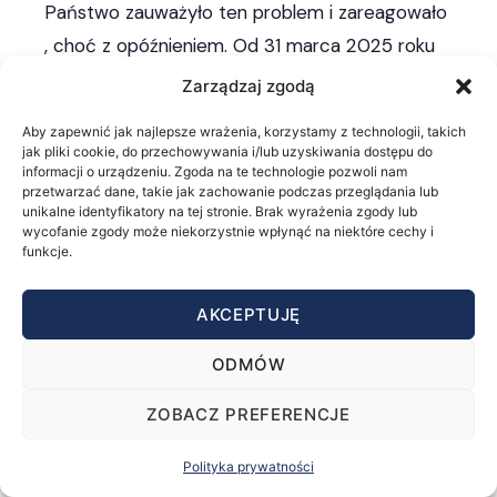
Państwo zauważyło ten problem i zareagowało
, choć z opóźnieniem. Od 31 marca 2025 roku
pełny audyt energetyczny jest obowiązkowym
Zarządzaj zgodą
elementem wniosku o najwyższy poziom dotacji
Aby zapewnić jak najlepsze wrażenia, korzystamy z technologii, takich
w programie „Czyste Powietrze”. To uznanie
jak pliki cookie, do przechowywania i/lub uzyskiwania dostępu do
informacji o urządzeniu. Zgoda na te technologie pozwoli nam
przez prawodawcę, że bez weryfikacji stanu
przetwarzać dane, takie jak zachowanie podczas przeglądania lub
budynku przed inwestycją pieniądze publiczne
unikalne identyfikatory na tej stronie. Brak wyrażenia zgody lub
wycofanie zgody może niekorzystnie wpłynąć na niektóre cechy i
będą wydawane nieefektywnie. Trzy siły
funkcje.
zadziałały więc jednocześnie: ogromna skala
problemu, głęboki kryzys zaufania po aferach
AKCEPTUJĘ
OZE i nowa regulacja, która wymagała nowego
ODMÓW
rodzaju usługi: niezależnej, cyfrowej, skalowalnej.
W tym właśnie momencie — nie przez
ZOBACZ PREFERENCJE
przypadek — pojawił się Arnaud Boule.
Polityka prywatności