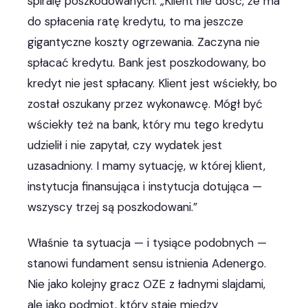
spiralę poszkodowanych: „Klient nie dość, że ma
do spłacenia ratę kredytu, to ma jeszcze
gigantyczne koszty ogrzewania. Zaczyna nie
spłacać kredytu. Bank jest poszkodowany, bo
kredyt nie jest spłacany. Klient jest wściekły, bo
został oszukany przez wykonawcę. Mógł być
wściekły też na bank, który mu tego kredytu
udzielił i nie zapytał, czy wydatek jest
uzasadniony. I mamy sytuację, w której klient,
instytucja finansująca i instytucja dotująca —
wszyscy trzej są poszkodowani.”
Właśnie ta sytuacja — i tysiące podobnych —
stanowi fundament sensu istnienia Adenergo.
Nie jako kolejny gracz OZE z ładnymi slajdami,
ale jako podmiot, który staje między