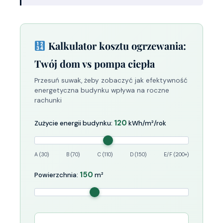
Kalkulator kosztu ogrzewania:
Twój dom vs pompa ciepła
Przesuń suwak, żeby zobaczyć jak efektywność
energetyczna budynku wpływa na roczne
rachunki
120
Zużycie energii budynku:
kWh/m²/rok
A (30)
B (70)
C (110)
D (150)
E/F (200+)
150
Powierzchnia:
m²