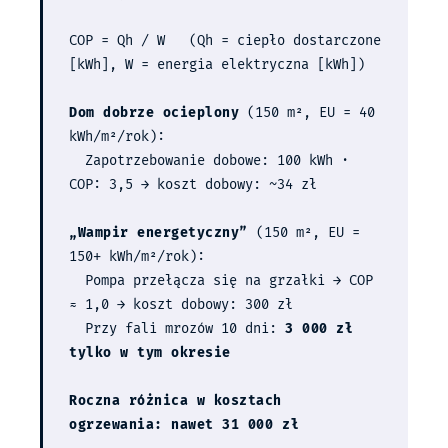
COP = Qh / W (Qh = ciepło dostarczone
[kWh], W = energia elektryczna [kWh])
Dom dobrze ocieplony
(150 m², EU = 40
kWh/m²/rok):
Zapotrzebowanie dobowe: 100 kWh ·
COP: 3,5 → koszt dobowy: ~34 zł
„Wampir energetyczny”
(150 m², EU =
150+ kWh/m²/rok):
Pompa przełącza się na grzałki → COP
≈ 1,0 → koszt dobowy: 300 zł
Przy fali mrozów 10 dni:
3 000 zł
tylko w tym okresie
Roczna różnica w kosztach
ogrzewania: nawet 31 000 zł