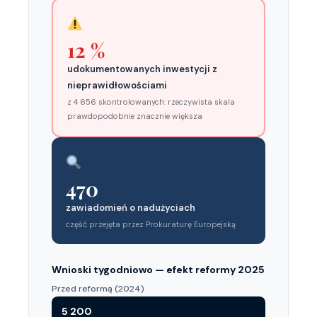
12 %
udokumentowanych inwestycji z
nieprawidłowościami
z 4 656 skontrolowanych: rzeczywista skala
prawdopodobnie znacznie większa
470
zawiadomień o nadużyciach
część przejęta przez Prokuraturę Europejską
Wnioski tygodniowo — efekt reformy 2025
Przed reformą (2024)
5 200