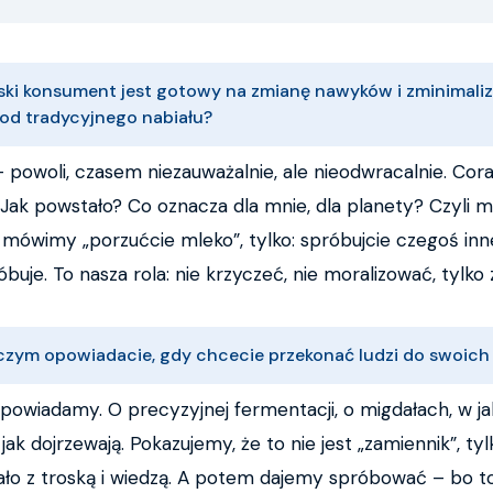
olski konsument jest gotowy na zmianę nawyków i zminimal
 od tradycyjnego nabiału?
— powoli, czasem niezauważalnie, ale nieodwracalnie. Cora
? Jak powstało? Co oznacza dla mnie, dla planety? Czyl
mówimy „porzućcie mleko”, tylko: spróbujcie czegoś inn
róbuje. To nasza rola: nie krzyczeć, nie moralizować, tylko
 czym opowiadacie, gdy chcecie przekonać ludzi do swoic
powiadamy. O precyzyjnej fermentacji, o migdałach, w ja
ak dojrzewają. Pokazujemy, że to nie jest „zamiennik”, t
ało z troską i wiedzą. A potem dajemy spróbować – bo t