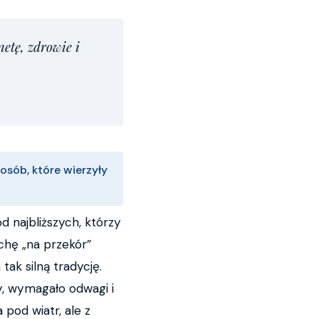
etę, zdrowie i
osób, które wierzyły
d najbliższych, którzy
ochę „na przekór”
ak silną tradycję.
y, wymagało odwagi i
pod wiatr, ale z