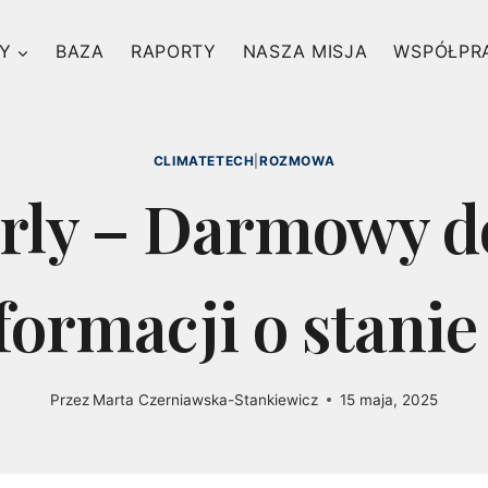
Y
BAZA
RAPORTY
NASZA MISJA
WSPÓŁPR
CLIMATETECH
|
ROZMOWA
rly – Darmowy d
formacji o stani
Przez
Marta Czerniawska-Stankiewicz
15 maja, 2025