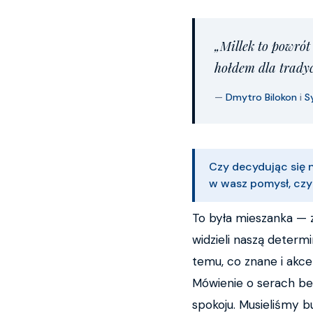
„Millek to powrót
hołdem dla tradyc
—
Dmytro Bilokon
i
S
Czy decydując się n
w wasz pomysł, czy 
To była mieszanka — z 
widzieli naszą determi
temu, co znane i akce
Mówienie o serach bez
spokoju. Musieliśmy b