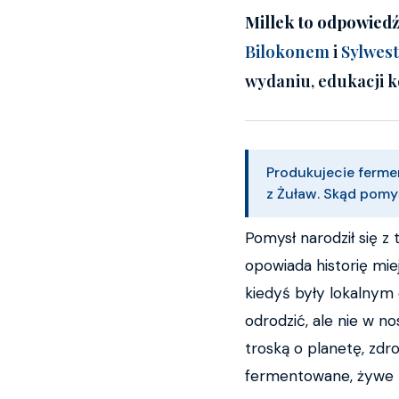
Millek to odpowiedź
Bilokonem
i
Sylwes
wydaniu, edukacji k
Produkujecie ferme
z Żuław. Skąd pomys
Pomysł narodził się z
opowiada historię mie
kiedyś były lokalnym c
odrodzić, ale nie w n
troską o planetę, zdr
fermentowane, żywe pr