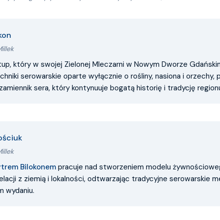
kon
illek
artup, który w swojej Zielonej Mleczarni w Nowym Dworze Gdański
chniki serowarskie oparte wyłącznie o rośliny, nasiona i orzechy, 
amiennik sera, który kontynuuje bogatą historię i tradycję region
ościuk
illek
trem Bilokonem
pracuje nad stworzeniem modelu żywnościowe
relacji z ziemią i lokalności, odtwarzając tradycyjne serowarskie
 wydaniu.