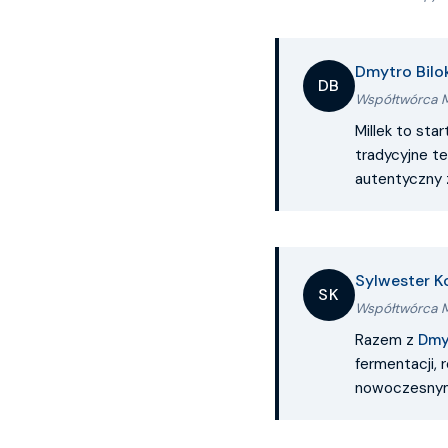
Dmytro Bilo
DB
Współtwórca M
Millek to st
tradycyjne te
autentyczny z
Sylwester K
SK
Współtwórca M
Razem z
Dmy
fermentacji, 
nowoczesnym