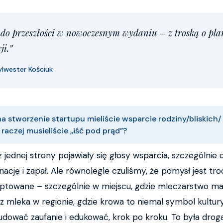
 do przeszłości w nowoczesnym wydaniu – z troską o plan
ji.”
ylwester Kościuk
a stworzenie startupu mieliście wsparcie rodziny/bliskich/ 
raczej musieliście „iść pod prąd”?
jednej strony pojawiały się głosy wsparcia, szczególnie o
nację i zapał. Ale równolegle czuliśmy, że pomysł jest tr
ptowane – szczególnie w miejscu, gdzie mleczarstwo ma t
 mleka w regionie, gdzie krowa to niemal symbol kultur
udować zaufanie i edukować, krok po kroku. To była droga 