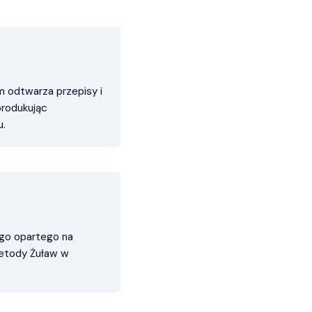
m odtwarza przepisy i
produkując
u.
go opartego na
 metody Żuław w