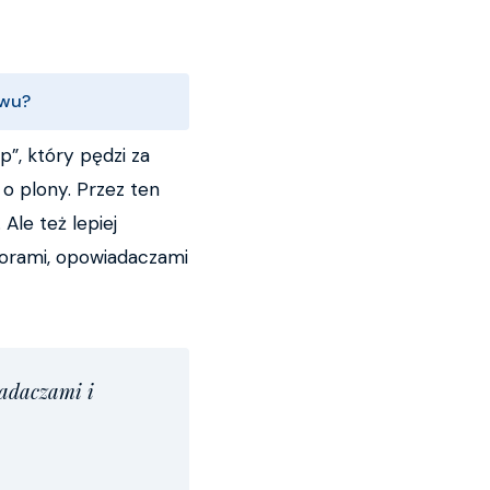
ywu?
p”, który pędzi za
 o plony. Przez ten
Ale też lepiej
atorami, opowiadaczami
iadaczami i