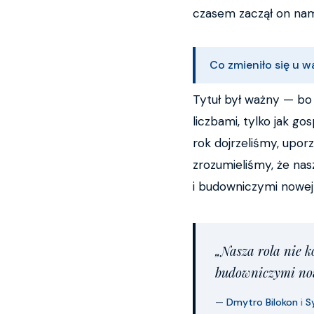
czasem zaczął on nam
Co zmieniło się u 
Tytuł był ważny — bo p
liczbami, tylko jak g
rok dojrzeliśmy, upor
zrozumieliśmy, że nas
i budowniczymi nowej 
„Nasza rola nie k
budowniczymi now
—
Dmytro Bilokon
i
S