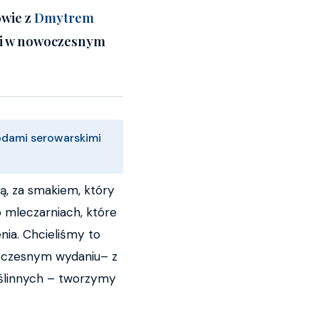
wie z
Dmytrem
ji w nowoczesnym
odami serowarskimi
ą, za smakiem, który
o mleczarniach, które
enia. Chcieliśmy to
owoczesnym wydaniu– z
roślinnych – tworzymy