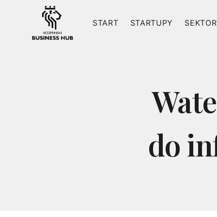
Przejdź
do
START
STARTUPY
SEKTOR
treści
Wate
do in