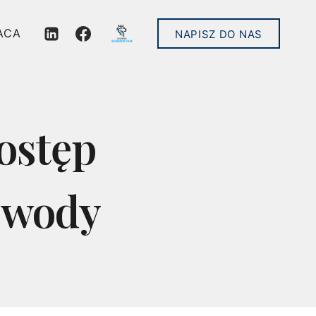
ACA
NAPISZ DO NAS
ostęp
e wody