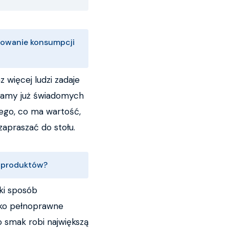
izowanie konsumpcji
z więcej ludzi zadaje
i mamy już świadomych
ego, co ma wartość,
 zapraszać do stołu.
h produktów?
ki sposób
ylko pełnoprawne
o smak robi największą