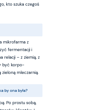
ego, kto szuka czegoś
ła mikrofarma z
zyć fermentacji i
elacji – z ziemią, z
my być korpo-
 zieloną mleczarnią.
aka by ona była?
bą. Po prostu sobą,