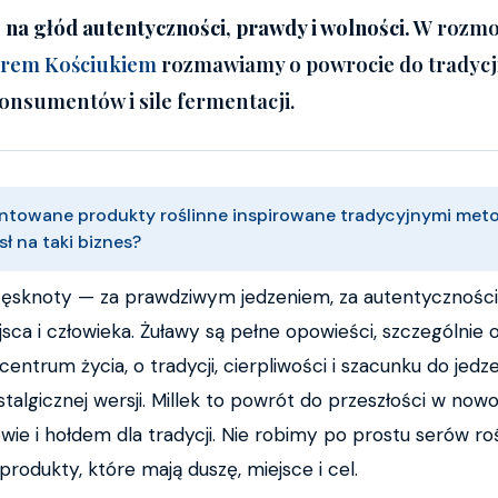
 na głód autentyczności, prawdy i wolności.
W rozmo
trem Kościukiem
rozmawiamy o powrocie do tradyc
onsumentów i sile fermentacji.
ntowane produkty roślinne inspirowane tradycyjnymi met
ł na taki biznes?
 tęsknoty — za prawdziwym jedzeniem, za autentyczności
jsca i człowieka. Żuławy są pełne opowieści, szczególnie 
entrum życia, o tradycji, cierpliwości i szacunku do jedz
ostalgicznej wersji. Millek to powrót do przeszłości w n
owie i hołdem dla tradycji. Nie robimy po prostu serów 
odukty, które mają duszę, miejsce i cel.