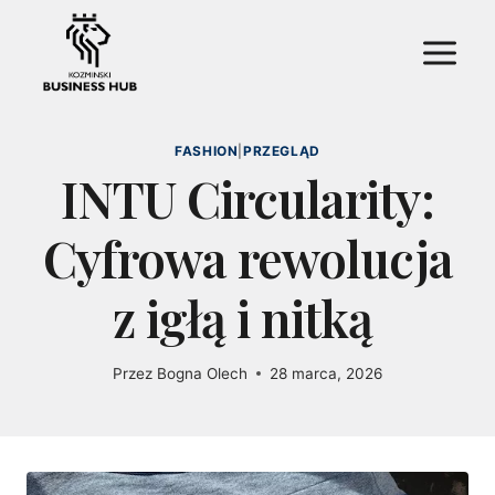
Przejdź
do
treści
FASHION
|
PRZEGLĄD
INTU Circularity:
Cyfrowa rewolucja
z igłą i nitką
Przez
Bogna Olech
28 marca, 2026