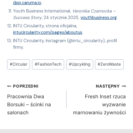
dpp.caruma.io
.
Youth Business International,
Veronika Czarnocka –
Success Story
, 24 stycznia 2025,
youthbusiness.org
.
INTU Circularity, strona oficjalna,
intucircularity.com/pages/aboutus
.
INTU Circularity, Instagram (@intu_circularity), profil
firmy.
Tagi
#
Circular
#
FashionTech
#
Upcykling
#
ZeroWaste
wpisu:
Nawigacja
POPRZEDNI
NASTĘPNY
wpisu
Pracownia Dwa
Fresh Inset rzuca
Borsuki – ścinki na
wyzwanie
salonach
marnowaniu żywności