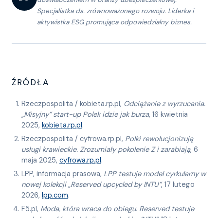
Specjalistka ds. zrównoważonego rozwoju. Liderka i
aktywistka ESG promująca odpowiedzialny biznes.
ŹRÓDŁA
Rzeczpospolita / kobieta.rp.pl,
Odciążanie z wyrzucania.
„Misyjny” start-up Polek idzie jak burza
, 16 kwietnia
2025,
kobieta.rp.pl
.
Rzeczpospolita / cyfrowa.rp.pl,
Polki rewolucjonizują
usługi krawieckie. Zrozumiały pokolenie Z i zarabiają
, 6
maja 2025,
cyfrowa.rp.pl
.
LPP, informacja prasowa,
LPP testuje model cyrkularny w
nowej kolekcji „Reserved upcycled by INTU”
, 17 lutego
2026,
lpp.com
.
F5.pl,
Moda, która wraca do obiegu. Reserved testuje