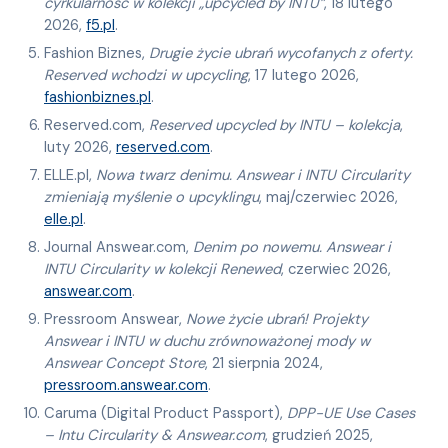
cyrkularność w kolekcji „upcycled by INTU”
, 18 lutego
2026,
f5.pl
.
Fashion Biznes,
Drugie życie ubrań wycofanych z oferty.
Reserved wchodzi w upcycling
, 17 lutego 2026,
fashionbiznes.pl
.
Reserved.com,
Reserved upcycled by INTU – kolekcja
,
luty 2026,
reserved.com
.
ELLE.pl,
Nowa twarz denimu. Answear i INTU Circularity
zmieniają myślenie o upcyklingu
, maj/czerwiec 2026,
elle.pl
.
Journal Answear.com,
Denim po nowemu. Answear i
INTU Circularity w kolekcji Renewed
, czerwiec 2026,
answear.com
.
Pressroom Answear,
Nowe życie ubrań! Projekty
Answear i INTU w duchu zrównoważonej mody w
Answear Concept Store
, 21 sierpnia 2024,
pressroom.answear.com
.
Caruma (Digital Product Passport),
DPP-UE Use Cases
– Intu Circularity & Answear.com
, grudzień 2025,