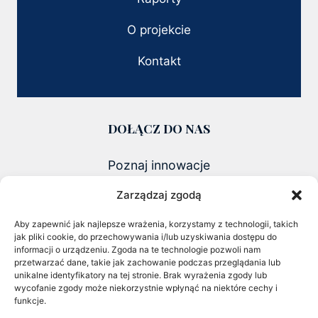
O projekcie
Kontakt
DOŁĄCZ DO NAS
Poznaj innowacje
i founderów zmieniających polski biznes
Zarządzaj zgodą
ZOBACZ NAJNOWSZY RAPORT 2026
Aby zapewnić jak najlepsze wrażenia, korzystamy z technologii, takich
jak pliki cookie, do przechowywania i/lub uzyskiwania dostępu do
CHECK OUT OUR LATEST 2026
informacji o urządzeniu. Zgoda na te technologie pozwoli nam
REPORT
przetwarzać dane, takie jak zachowanie podczas przeglądania lub
unikalne identyfikatory na tej stronie. Brak wyrażenia zgody lub
wycofanie zgody może niekorzystnie wpłynąć na niektóre cechy i
funkcje.