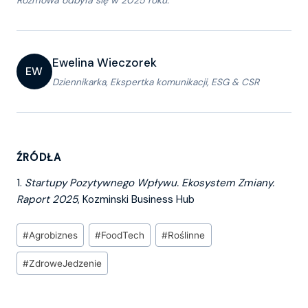
Ewelina Wieczorek
EW
Dziennikarka, Ekspertka komunikacji, ESG & CSR
ŹRÓDŁA
1.
Startupy Pozytywnego Wpływu. Ekosystem Zmiany.
Raport 2025
, Kozminski Business Hub
Tagi
#
Agrobiznes
#
FoodTech
#
Roślinne
wpisu:
#
ZdroweJedzenie