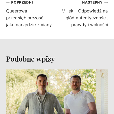
Nawigacja
POPRZEDNI
NASTĘPNY
wpisu
Queerowa
Millek – Odpowiedź na
przedsiębiorczość
głód autentyczności,
jako narzędzie zmiany
prawdy i wolności
Podobne wpisy