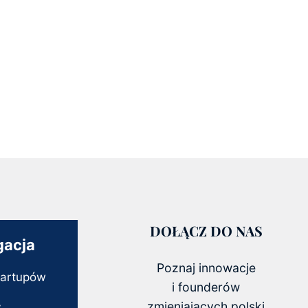
DOŁĄCZ DO NAS
gacja
Poznaj innowacje
tartupów
i founderów
zmieniających polski
y