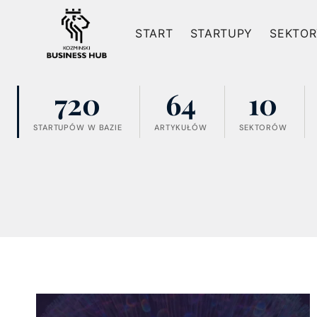
Przejdź
do
START
STARTUPY
SEKTOR
treści
720
64
10
STARTUPÓW W BAZIE
ARTYKUŁÓW
SEKTORÓW