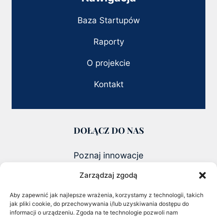
Baza Startupów
Raporty
O projekcie
Kontakt
DOŁĄCZ DO NAS
Poznaj innowacje
i founderów zmieniających polski biznes
Zarządzaj zgodą
ZOBACZ NAJNOWSZY RAPORT 2026
Aby zapewnić jak najlepsze wrażenia, korzystamy z technologii, takich
jak pliki cookie, do przechowywania i/lub uzyskiwania dostępu do
CHECK OUT OUR LATEST 2026
informacji o urządzeniu. Zgoda na te technologie pozwoli nam
REPORT