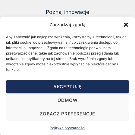
Poznaj innowacje
i founderów zmieniających polski biznes
Zarządzaj zgodą
ZOBACZ NAJNOWSZY RAPORT 2026
Aby zapewnić jak najlepsze wrażenia, korzystamy z technologii, takich
jak pliki cookie, do przechowywania i/lub uzyskiwania dostępu do
CHECK OUT OUR LATEST 2026
informacji o urządzeniu. Zgoda na te technologie pozwoli nam
REPORT
przetwarzać dane, takie jak zachowanie podczas przeglądania lub
unikalne identyfikatory na tej stronie. Brak wyrażenia zgody lub
wycofanie zgody może niekorzystnie wpłynąć na niektóre cechy i
funkcje.
AKCEPTUJĘ
Startupy Pozytywnego Wpływu © 2026
ODMÓW
ZOBACZ PREFERENCJE
Polityka prywatności