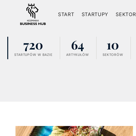
Przejdź
do
START
STARTUPY
SEKTOR
treści
720
64
10
STARTUPÓW W BAZIE
ARTYKUŁÓW
SEKTORÓW