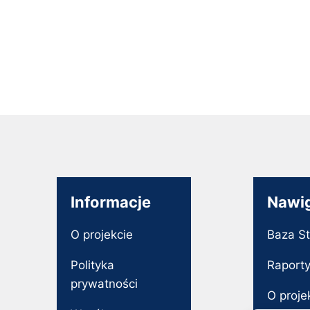
Informacje
Nawi
O projekcie
Baza S
Polityka
Raport
prywatności
O proje