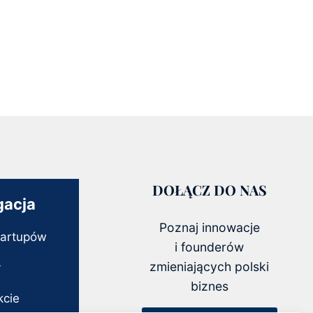
DOŁĄCZ DO NAS
gacja
Poznaj innowacje
tartupów
i founderów
zmieniających polski
y
biznes
kcie