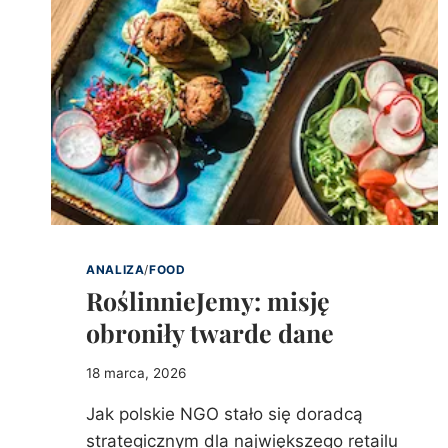
ANALIZA
/
FOOD
RoślinnieJemy: misję
obroniły twarde dane
18 marca, 2026
Jak polskie NGO stało się doradcą
strategicznym dla największego retailu