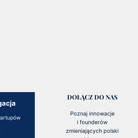
DOŁĄCZ DO NAS
gacja
Poznaj innowacje
tartupów
i founderów
zmieniających polski
y